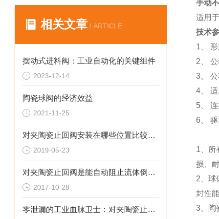
手动
适用
相关文章
/ ARTICLE
技术
1、 
摆动式进料阀：工业自动化的关键组件
2、 公
2023-12-14
3、 
4、 适
陶瓷球阀的经济效益
5、 
2021-11-25
6、 
对夹陶瓷止回阀安装在哪些位置比较好？
1、所
2019-05-23
损、
对夹陶瓷止回阀是能自动阻止流体倒流的阀门
2、球
2017-10-28
封性
3、陶
零泄漏的工业血脉卫士：对夹陶瓷止回阀的技术革命与应用突围