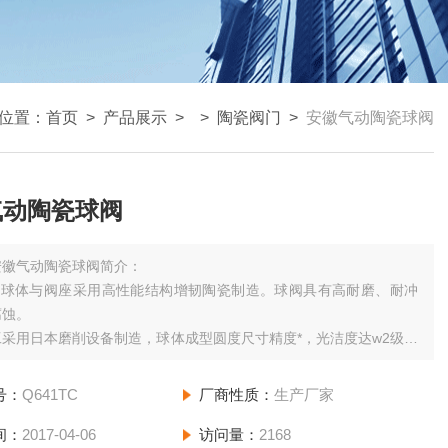
位置：
首页
>
产品展示
> >
陶瓷阀门
>
安徽气动陶瓷球阀
气动陶瓷球阀
安徽气动陶瓷球阀简介：
型球体与阀座采用高性能结构增韧陶瓷制造。球阀具有高耐磨、耐冲
腐蚀。
采用日本磨削设备制造，球体成型圆度尺寸精度*，光洁度达w2级，
瓷本身自由润滑性，可取得很好的密封效果。
瓷球阀具有金属球阀不可比拟的优势，使用寿命是钛金属、蒙乃尔金
号：
Q641TC
厂商性质：
生产厂家
—4倍。
间：
2017-04-06
访问量：
2168