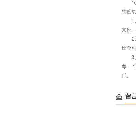
气动
纯度
1、
来说
2、耐
比金
3、
每一
低。
留