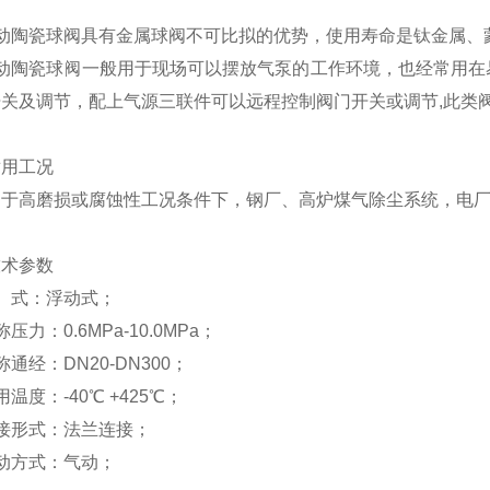
动陶瓷球阀具有金属球阀不可比拟的优势，使用寿命是钛金属、
气动陶瓷球阀一般用于现场可以摆放气泵的工作环境，也经常用在
开关及调节，配上气源三联件可以远程控制阀门开关或调节,此类
适用工况
于高磨损或腐蚀性工况条件下，钢厂、高炉煤气除尘系统，电厂
技术参数
 式：浮动式；
压力：0.6MPa-10.0MPa；
称通经：DN20-DN300；
用温度：-40℃ +425℃；
接形式：法兰连接；
动方式：气动；