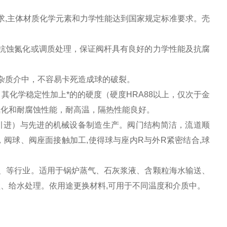
求,主体材质化学元素和力学性能达到国家规定标准要求。壳
抗蚀氮化或调质处理，保证阀杆具有良好的力学性能及抗腐
杂质介中，不容易卡死造成球的破裂。
化学稳定性加上*的的硬度（硬度HRA88以上，仅次于金
氧化和耐腐蚀性能，耐高温，隔热性能良好。
引进）与先进的机械设备制造生产。阀门结构简洁，流道顺
阀球、阀座面接触加工,使得球与座内R与外R紧密结合,球
。
、等行业。适用于锅炉蒸气、石灰浆液、含颗粒海水输送、
、给水处理。依用途更换材料,可用于不同温度和介质中。