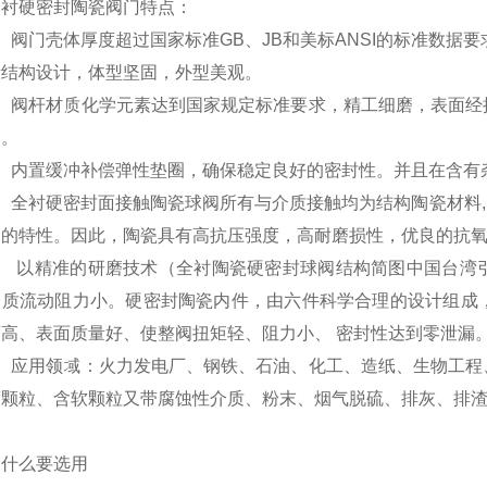
硬密封陶瓷阀门特点：
门壳体厚度超过国家标准GB、JB和美标ANSI的标准数据要
段结构设计，体型坚固，外型美观。
阀杆材质化学元素达到国家规定标准要求，精工细磨，表面经
力。
内置缓冲补偿弹性垫圈，确保稳定良好的密封性。并且在含有
衬硬密封面接触陶瓷球阀所有与介质接触均为结构陶瓷材料, 其
）的特性。因此，陶瓷具有高抗压强度，高耐磨损性，优良的抗
 以精准的研磨技术（全衬陶瓷硬密封球阀结构简图中国台湾
介质流动阻力小。硬密封陶瓷内件，由六件科学合理的设计组成，
高、表面质量好、使整阀扭矩轻、阻力小、 密封性达到零泄漏
应用领域：火力发电厂、钢铁、石油、化工、造纸、生物工程
度颗粒、含软颗粒又带腐蚀性介质、粉末、烟气脱硫、排灰、排渣
为什么要选用