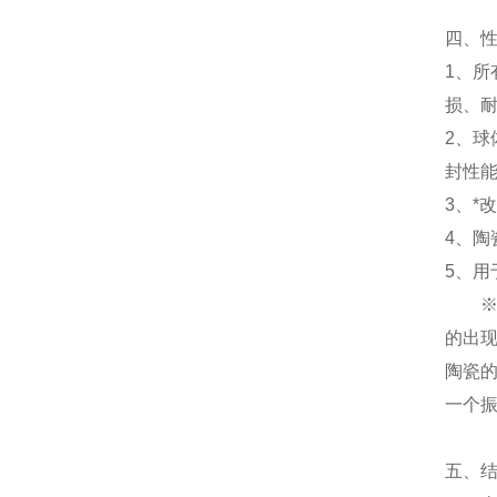
四、
1、所
损、
2、球
封性
3、*
4、陶
5、用
的出
陶瓷
一个
五、