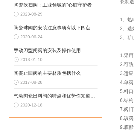
瓷制
陶瓷吹扫阀：工业领域的“心脏守护者
2023-08-29
1、热
陶瓷球阀的安装注意事项有以下四点
2、选
2020-06-24
3、
手动刀型闸阀的安装及操作使用
1.采
2013-01-10
2.可
陶瓷止回阀的主要材质包括什么
3.适
2017-08-28
4.单
5.料
气动陶瓷出料阀的特点和优势你知道吗？
6.结
2020-12-18
7.阀
8.该
9.底