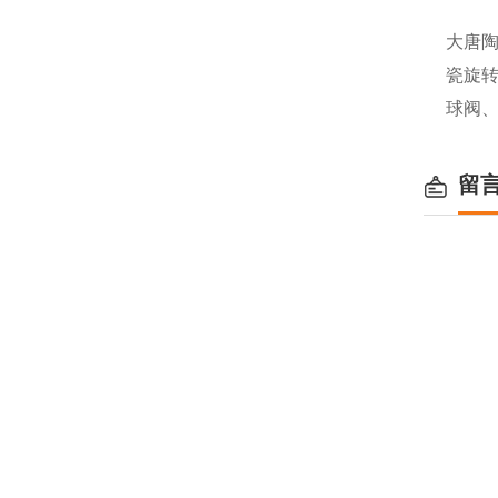
大唐
瓷旋
球阀
留