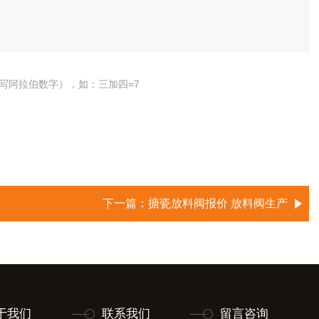
写阿拉伯数字），如：三加四=7
下一篇：
搪瓷放料阀报价 放料阀生产
于我们
联系我们
留言咨询