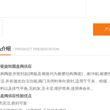
产
品介绍
/ PRODUCT PRESENTATION
陶瓷
旋转圆盘阀供应
构陶瓷作密封副(闸板及阀座均为耐磨结构陶瓷)，耐冲刷,耐磨性
活.并有抛光自洁功能,阀门关闭时单向密封,适用于干灰、粉煤
料以及排气平衡,无积灰,无卡涩,维护简单,使用寿命长。
圆盘阀供应
性能优点
闭灵活,密封可靠