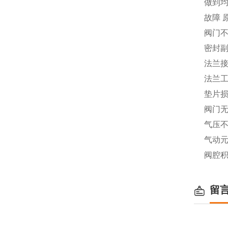
做到
故障 
阀门不
密封副
法兰接
法兰工
垫片损
阀门无
气压不
气动元
阀腔积
留