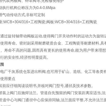
替代双闸板阀、钟罩阀等,无检修免维护
动执行机构公称压力为0.4-0.6Mpa
用气动传动方式,非标可定制
:WCB+304/316+工程陶瓷;阀板:WCB+304/316+工程陶瓷
阀通过旋转轴带动阀板运动,使得阀门开关动作时的运动力为旋转
的使用寿命。密封副采用耐磨硬质合金、工程陶瓷等耐磨材料,具
、寿命不高的问题,因而具有更长的使用寿命,能为用户带来理想
行的安全性,经济性明显提高。
范围
热电厂干灰系统仓泵进出料阀,也可用于矿山、造纸、化工等各类
、使用要点
装前应仔细阅读说明书,并核对阀门型号,通径及技术参数。
禁装上阀门后施焊法兰。管道自先预留的阀门安装距离应适当,
管道中心与阀门通径中心应保持同轴,法兰面应平整,不允许法兰