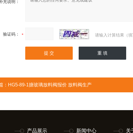
补充说明：
验证码：
请输入计算结果（填
篇：
HG5-89-1搪玻璃放料阀报价 放料阀生产
产品展示
新闻中心
关