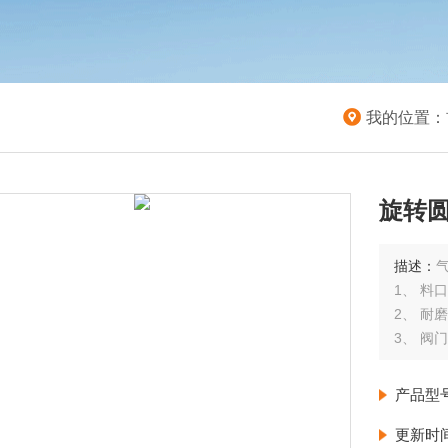
我的位置：
旋转
描述：
1、 料
2、 耐
3、 阀
4、 结
产品型
更新时