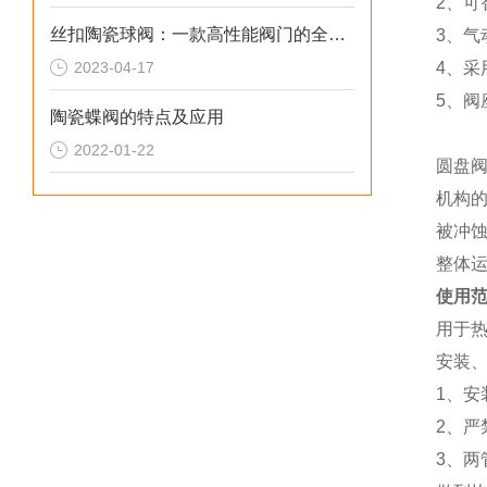
2、可
丝扣陶瓷球阀：一款高性能阀门的全面解析
3、气
2023-04-17
4、采
5、阀座
陶瓷蝶阀的特点及应用
2022-01-22
圆盘
机构
被冲蚀
整体运
使用
用于
安装
1、安
2、严
3、两