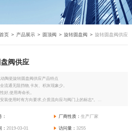
首页
>
产品展示
>
圆顶阀
>
旋转圆盘阀
>
旋转圆盘阀供应
圆盘阀供应
气动陶瓷旋转圆盘阀供应产品特点
口全流通无阻挡物,卡灰、积灰现象少。
磨性好,使用寿命长。
门安装使用时有方向要求,介质流向应与阀门上的标志*。
构紧凑、安装方便。
号：
厂商性质：
生产厂家
间：
2019-03-01
访问量：
3255