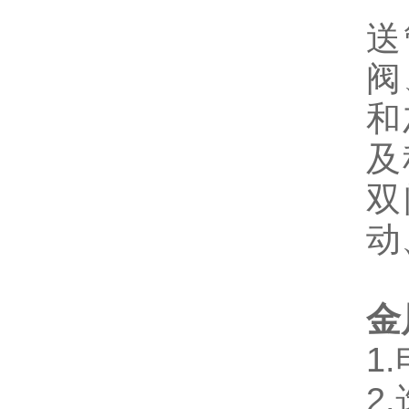
送
阀
和
及
双
动
金
1
2