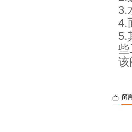
3
4
5
些
该
留