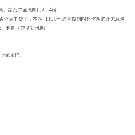
属、蒙乃尔金属阀门2—4倍。
劣环境中使用，本阀门采用气源来控制陶瓷球阀的开关及调
快，也叫快速切断球阀。
脱硫系统。