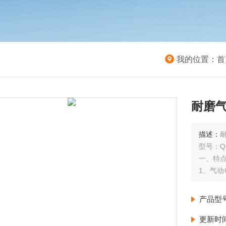
我的位置：
首
耐磨
描述：
型号：Q64
一、特
1、气
冲刷、
产品型
2、陶瓷
级，利
更新时