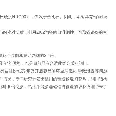
硬度HRC90），仅次于金刚石。因此，本阀具有*的耐磨
阀座对研后，利用Zr02陶瓷的自滑润性，可取得很好的密
钛合金阀和蒙乃尔阀的2-4倍。
具有*的优势，也是目前只有合适此类介质的阀门。
被硅粉包裹,频繁开启容易破坏金属密封,导致泄露等问题
这种情况，专门研究开发出适用的硅粉输送陶瓷阀，利用结构
阀门6倍之多，给太阳能多晶硅硅粉输送的设备管理带来了