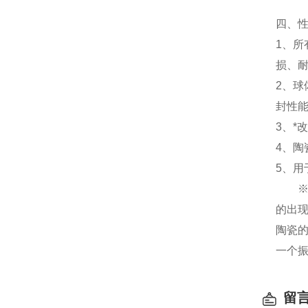
四、
1、所
损、
2、球
封性
3、*
4、陶
5、
※太
的出
陶瓷
一个
留