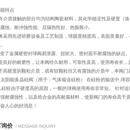
性能特点
有介质接触的部分均为结构陶瓷材料，其化学稳定性及硬度（洛氏
耐腐蚀、耐冲蚀性能、且隔热性好、热膨胀小。
体采用先进研磨设备及工艺制造，球圆度精度高，表面质量好，与
能。
改变了金属硬密封球阀易泄露、扭矩大、密封面不耐腐蚀的缺点。
瓷良好的耐磨性，让本阀经久耐用，可靠性及高，使用寿命长，是
用于高硬度的颗粒介质，或有软颗粒但又有腐蚀的介质中，本阀门
阳能多晶硅阀（用于：气体输送硅粉） 在硅粉的输送中,球容易
现,硅粉由于硬度高的原因，一般的球阀使用寿命非常短。 针对
的强耐腐蚀性，以及锆合金的高耐腐材料，使新阀门的寿命高于原
振奋人心的好消息！
言询价
/ MESSAGE INQUIRY