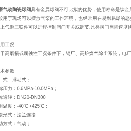
磨气动陶瓷球阀
具有金属球阀不可比拟的优势，使用寿命是钛金
一般用于现场可以摆放气泵的工作环境，也经常用在易燃易爆的恶
配上气源三联件可以远程控制阀门开关或调节,此类阀门启闭速度
适用工况
于高磨损或腐蚀性工况条件下，钢厂、高炉煤气除尘系统，电厂
技术参数
 式：浮动式；
压力：0.6MPa-10.0MPa；
称通经：DN20-DN300；
用温度：-40℃ +425℃；
接形式：法兰连接；
动方式：气动；