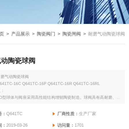
页
>
产品展示
>
陶瓷阀门
>
陶瓷闸阀
>
耐磨气动陶瓷球阀
气动陶瓷球阀
耐磨气动陶瓷球阀
1TC-16C Q641TC-16P Q641TC-16R Q641TC-16RL
点：
动O型球体与阀座采用高性能结构增韧陶瓷制造。球阀具有高耐磨、耐
耐腐蚀。
号：
Q641TC
厂商性质：
生产厂家
加工采用日本磨削设备制造，球体成型圆度尺寸精度*，光洁度达w2
用陶瓷本身自由润滑性，可取得很好的密封效果
间：
2019-03-26
访问量：
1701