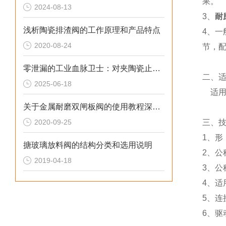
果。
2024-08-13
3、
耐
浅析陶瓷排渣阀的工作原理和产品特点
4、
2020-08-24
节，
零泄漏的工业血脉卫士：对夹陶瓷止回阀的技术革命与应用突围
二、
2025-06-18
适用
关于金属耐磨双闸板阀的使用教程深度解析
2020-09-25
三、
1、形
搪玻璃放料阀的结构分类和选用说明
2、公称
2019-04-18
3、公
4、适
5、连
6、驱