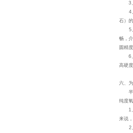
3、
4、
石）
5、
畅，
圆精度
6、
高硬
六、
半衬
纯度
1、
来说
2、耐