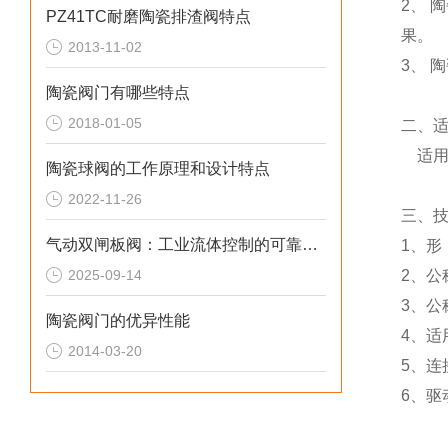
2、 
PZ41TC耐磨陶瓷排渣阀特点
果。
2013-11-02
3、 
陶瓷阀门有哪些特点
2018-01-05
二、
适用
陶瓷球阀的工作原理和设计特点
2022-11-26
三、
气动双闸板阀：工业流体控制的可靠选择
1、形
2025-09-14
2、公称
3、公
陶瓷阀门的优异性能
4、适
2014-03-20
5、连
6、驱