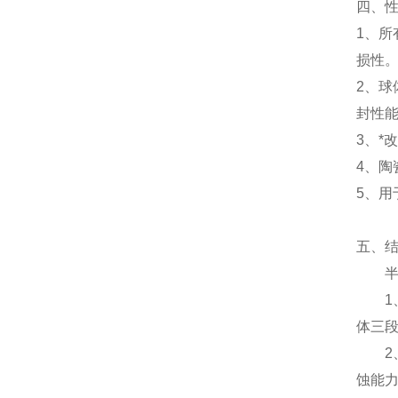
四、
1、所
损性
2、球
封性
3、*
4、陶
5、
五、
半衬
1、阀
体三
2、
蚀能