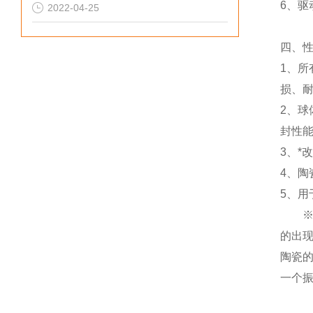
6、驱
2022-04-25
四、
1、所
损、
2、球
封性
3、*
4、陶
5、
※太
的出
陶瓷
一个