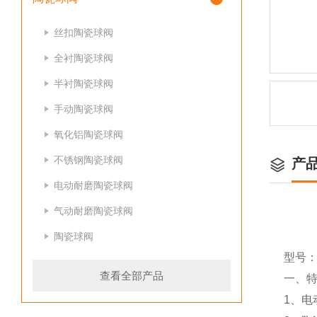
丝扣陶瓷球阀
全衬陶瓷球阀
半衬陶瓷球阀
手动陶瓷球阀
氧化铝陶瓷球阀
不锈钢陶瓷球阀
产
电动耐磨陶瓷球阀
气动耐磨陶瓷球阀
陶瓷球阀
型号：Q
查看全部产品
一、
1、