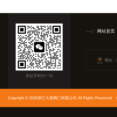
网站首页
地址：
拿起手机扫一扫
Copyright © 2026浙江大唐阀门有限公司 All Rights Reserv