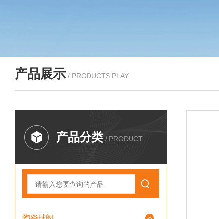
产品展示
/ PRODUCTS PLAY
产品分类
/ PRODUCT
陶瓷球阀