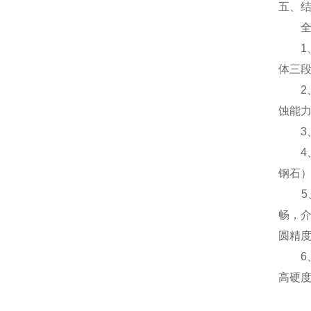
五、
全衬
1、阀
体三
2、
蚀能
3、
4、全
钢石
5、
畅，
圆精度
6、
高硬