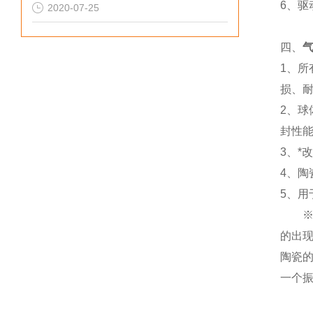
6、驱
2020-07-25
四、
气
1、所
损、
2、球
封性
3、*
4、陶
5、
※太
的出
陶瓷
一个