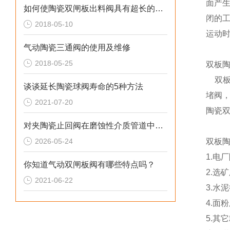
面产
如何使陶瓷双闸板出料阀具有超长的使用寿命
闭的
2018-05-10
运动
气动陶瓷三通阀的使用及维修
2018-05-25
双板
双板
谈谈延长陶瓷球阀寿命的5种方法
堵阀
2021-07-20
陶瓷
对夹陶瓷止回阀在磨蚀性介质管道中的密封原理与选型要点
2026-05-24
双板
1.电
你知道气动双闸板阀有哪些特点吗？
2.选
2021-06-22
3.水
4.面
5.