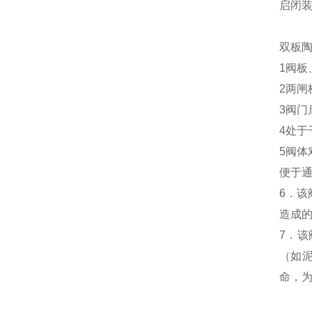
启闭装
双板
1阀
2两
3阀
4处
5阀
便于
6．
造成
7．
（如
命，