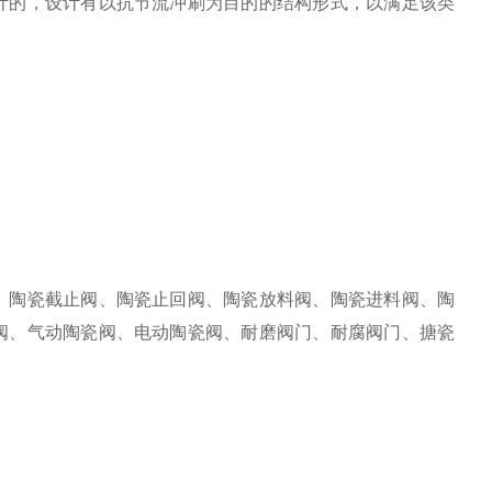
计的，设计有以抗节流冲刷为目的的结构形式，以满足该类
、陶瓷截止阀、陶瓷止回阀、陶瓷放料阀、陶瓷进料阀、陶
阀、气动陶瓷阀、电动陶瓷阀、耐磨阀门、耐腐阀门、搪瓷