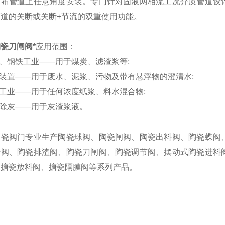
排布管道上任意角度安装。专门针对固液两相流工况介质管道设
道的关断或关断+节流的双重使用功能。
瓷刀闸阀*
应用范围：
矿、钢铁工业——用于煤炭、滤渣浆等;
化装置——用于废水、泥浆、污物及带有悬浮物的澄清水;
纸工业——用于任何浓度纸浆、料水混合物;
站除灰——用于灰渣浆液。
陶瓷阀门专业生产陶瓷球阀、陶瓷闸阀、陶瓷出料阀、陶瓷蝶阀
转阀、陶瓷排渣阀、陶瓷刀闸阀、陶瓷调节阀、摆动式陶瓷进料
、搪瓷放料阀、搪瓷隔膜阀等系列产品。