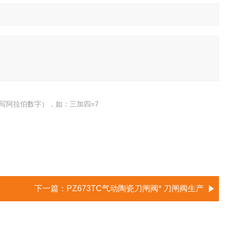
写阿拉伯数字），如：三加四=7
下一篇：
PZ673TC气动陶瓷刀闸阀* 刀闸阀生产