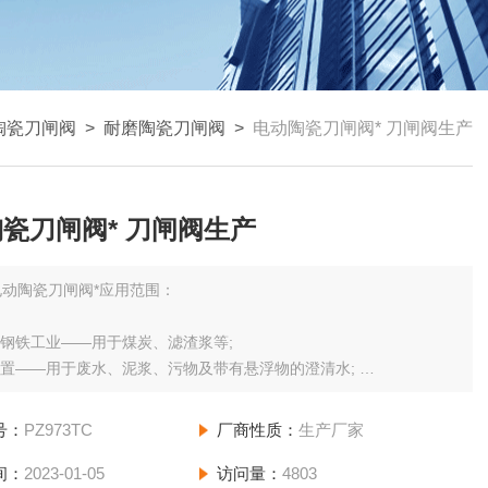
陶瓷刀闸阀
>
耐磨陶瓷刀闸阀
>
电动陶瓷刀闸阀* 刀闸阀生产
瓷刀闸阀* 刀闸阀生产
电动陶瓷刀闸阀*应用范围：
、钢铁工业——用于煤炭、滤渣浆等;
装置——用于废水、泥浆、污物及带有悬浮物的澄清水;
工业——用于任何浓度纸浆、料水混合物;
号：
PZ973TC
厂商性质：
生产厂家
间：
2023-01-05
访问量：
4803