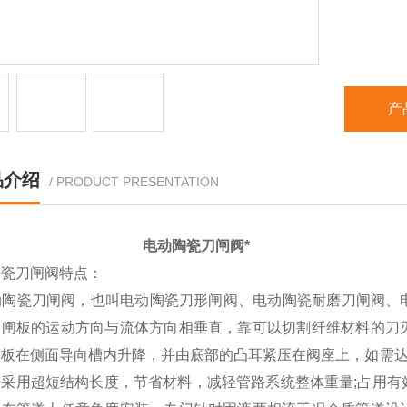
产
品介绍
/ PRODUCT PRESENTATION
电动陶瓷刀闸阀*
陶瓷刀闸阀特点：
陶瓷刀闸阀，也叫电动陶瓷刀形闸阀、电动陶瓷耐磨刀闸阀、
，闸板的运动方向与流体方向相垂直，靠可以切割纤维材料的刀
闸板在侧面导向槽内升降，并由底部的凸耳紧压在阀座上，如需达
。采用超短结构长度，节省材料，减轻管路系统整体重量;占用有