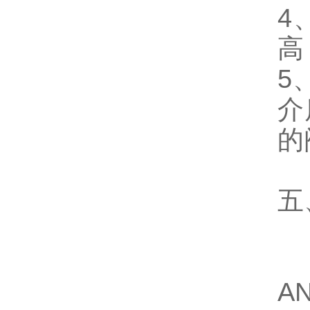
4
高
5
介
的
五
半
1
A