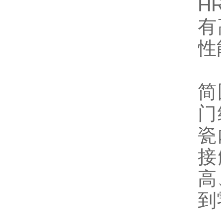
H
有
性
5
简
门
瓷
接
高
到