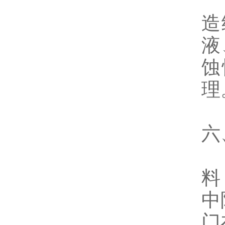
6
造
液
蚀
理
六
半
料
中
门