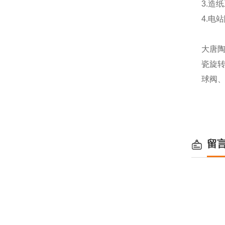
3.
4.电
大唐
瓷旋
球阀
留