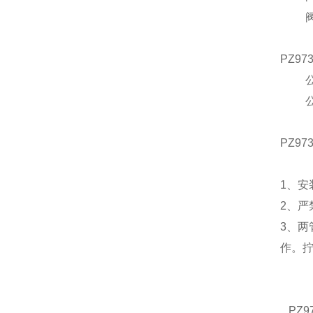
阀体
PZ9
公称通
公称压
适用
PZ9
1、
2、
3、
作。
PZ9