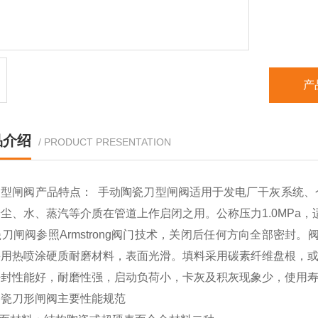
产
品介绍
/ PRODUCT PRESENTATION
刀型闸阀产品特点： 手动陶瓷刀型闸阀适用于发电厂干灰系统、
尘、水、蒸汽等介质在管道上作启闭之用。公称压力1.0MPa，适
闸阀参照Armstrong阀门技术，关闭后任何方向全部密封
采用热喷涂硬质耐磨材料，表面光滑。填料采用碳素纤维盘根，或
密封性能好，耐磨性强，启动负荷小，卡灰及积灰现象少，使用
陶瓷刀形闸阀主要性能规范