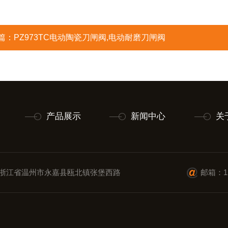
篇：
PZ973TC电动陶瓷刀闸阀,电动耐磨刀闸阀
产品展示
新闻中心
关
浙江省温州市永嘉县瓯北镇张堡西路
邮箱：11