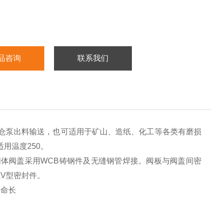
品咨询
联系我们
仓泵出料输送，也可适用于矿山、造纸、化工等各类有磨损
用温度250。
。阀体阀盖采用WCB铸钢件及无缝钢管焊接。阀板与阀盖间密
V型密封件。
寿命长