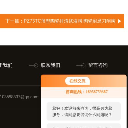
下一篇：
PZ73TC薄型陶瓷排渣浆液阀 陶瓷耐磨刀闸阀
于我们
联系我们
留言咨询
在线交流
您好！欢迎前来咨询，很高兴为您
咨询热线：18958759387
服务，请问您要咨询什么问题呢？
03598337@qq.com
联系人：张强
您好，看您停留很久了，是否找到
了需求产品，您可以直接在线与我
联系！