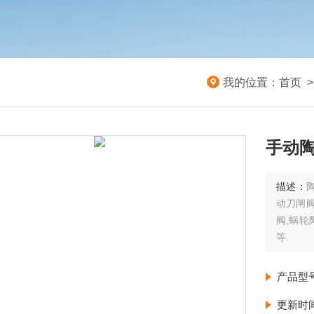
我的位置：
首页
手动
描述：
动刀闸阀
阀,蜗轮
等.
产品型
更新时