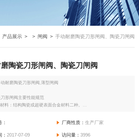
>
产品展示
> >
闸阀
>
手动耐磨陶瓷刀形闸阀、陶瓷刀闸阀
耐磨陶瓷刀形闸阀、陶瓷刀闸阀
手动耐磨陶瓷刀形闸阀,薄型闸阀
瓷刀形闸阀主要性能规范
面材料：结构陶瓷或超硬表面合金材料二种。
煤渣、灰渣等气、固混合介质，闸板、阀座和流道部位采用了结构陶瓷
造，耐磨损、长寿命。
号：
厂商性质：
生产厂家
性能*，并可进行密封棉修得。
阀座可作刮灰板，即使在落灰情况下也关闭自如。
间：
2017-07-09
访问量：
3996