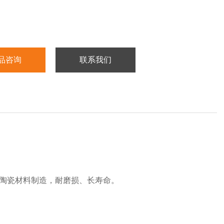
腔体结构*避免了卡阻、积灰的问题。
方式：手动、气动和电动等。
品咨询
联系我们
构陶瓷材料制造，耐磨损、长寿命。