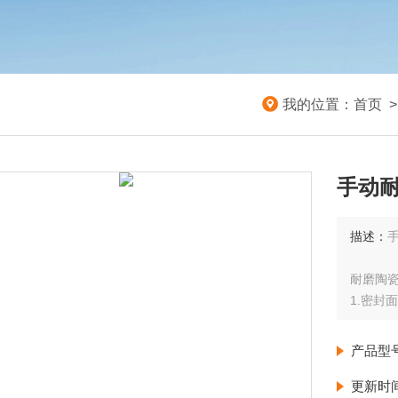
我的位置：
首页
手动
描述：
耐磨陶
1.密封
2.用
材料制
产品型
3.密封
4.进口
更新时