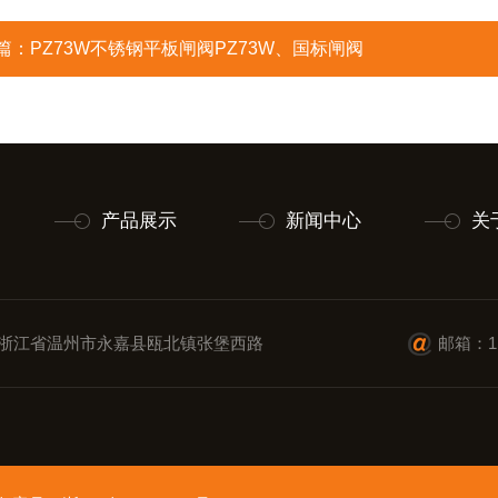
篇：
PZ73W不锈钢平板闸阀PZ73W、国标闸阀
产品展示
新闻中心
关
浙江省温州市永嘉县瓯北镇张堡西路
邮箱：11