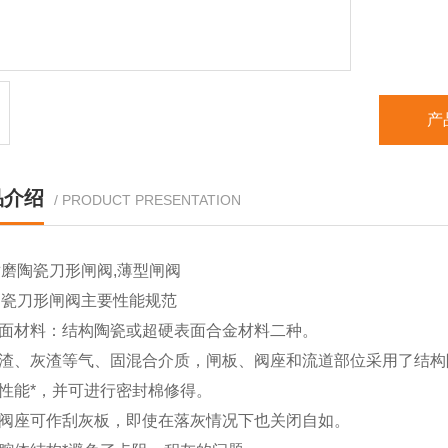
5.阀体
6.驱动
产
品介绍
/ PRODUCT PRESENTATION
磨陶瓷刀形闸阀,薄型闸阀
陶瓷刀形闸阀主要性能规范
封面材料：结构陶瓷或超硬表面合金材料二种。
煤渣、灰渣等气、固混合介质，闸板、阀座和流道部位采用了结
封性能*，并可进行密封棉修得。
口阀座可作刮灰板，即使在落灰情况下也关闭自如。