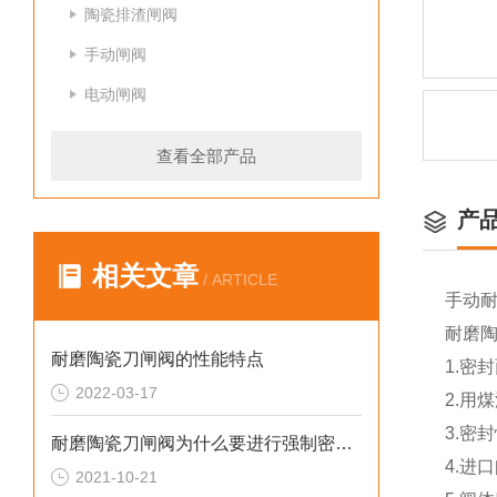
陶瓷排渣闸阀
手动闸阀
电动闸阀
查看全部产品
产
相关文章
/ ARTICLE
手动耐
耐磨
耐磨陶瓷刀闸阀的性能特点
1.密
2022-03-17
2.用
3.密
耐磨陶瓷刀闸阀为什么要进行强制密封呢?
4.进
2021-10-21