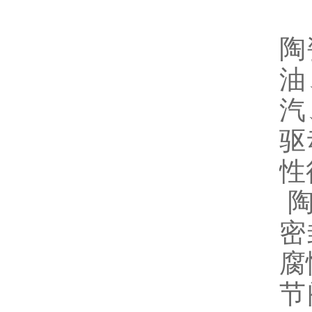
陶
油
汽
驱
性
陶
密
腐
节