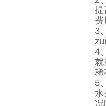
提
费
3
z
4
就
稀
5
水
况