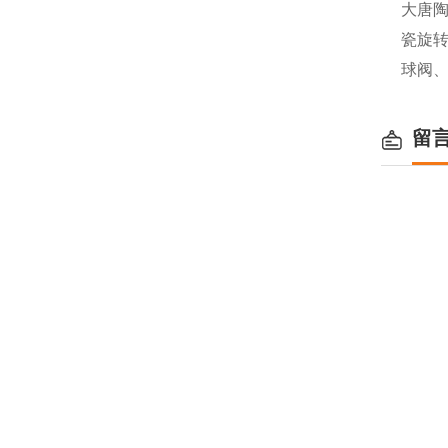
大唐
瓷旋
球阀
留