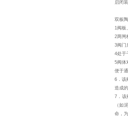
启闭装
双板
1阀
2两
3阀
4处
5阀
便于
6．
造成
7．
（如
命，