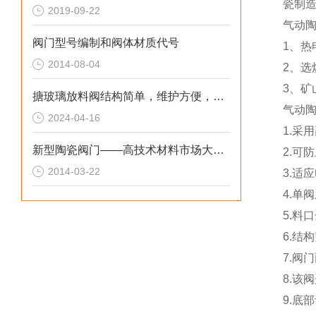
瓷制
2019-09-22
气动
阀门型号编制和阀体材质代号
1、热
2014-08-04
2、选
3、
搪玻璃放料阀结构简单，维护方便，降低了使用成本
气动
2024-04-16
1.采
新型陶瓷阀门——高技术材料市场大势所趋
2.可
2014-03-22
3.适
4.单
5.料
6.结
7.阀
8.该
9.底