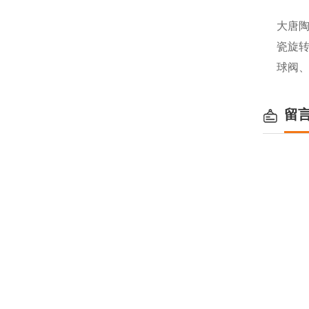
大唐
瓷旋
球阀
留