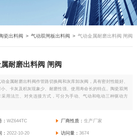
陶瓷出料阀
>
气动双闸板出料阀
>
气动金属耐磨出料阀 闸阀
属耐磨出料阀 闸阀
气动金属耐磨出料阀作管路切换阀和灰库卸灰阀，具有密封性能好、
荷小、卡灰及积灰现象少、耐磨性强、使用寿命长的特点。陶瓷双闸
常采用法兰、对夹连接方式，可分为手动、气动和电动三种驱动方
号：
WZ644TC
厂商性质：
生产厂家
间：
2022-10-20
访问量：
3674