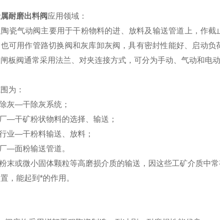
金属耐磨出料阀
应用领域：
陶瓷气动阀主要用于干粉物料的进、放料及输送管道上，作截
，也可用作管路切换阀和灰库卸灰阀，具有密封性能好、启动负
双闸板阀通常采用法兰、对夹连接方式，可分为手动、气动和电
范围为：
厂除灰—干除灰系统；
矿厂—干矿粉状物料的选择、输送；
泥行业—干粉料输送、放料；
粉厂—面粉输送管道。
其它粉末或微小固体颗粒等高磨损介质的输送，因这些工矿介质中
置，能起到*的作用。
：