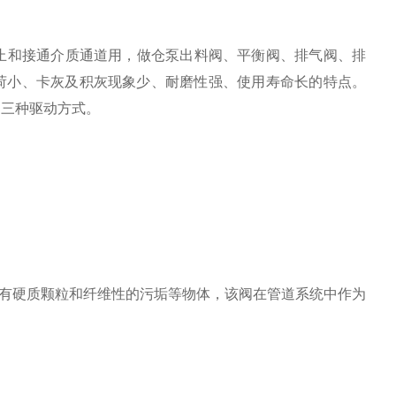
止和接通介质通道用，做仓泵出料阀、平衡阀、排气阀、排
荷小、卡灰及积灰现象少、耐磨性强、使用寿命长的特点。
动三种驱动方式。
常有硬质颗粒和纤维性的污垢等物体，该阀在管道系统中作为