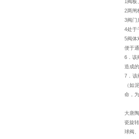
1阀
2两
3阀
4处
5阀
便于
6．
造成
7．
（如
命，
大唐
瓷旋
球阀