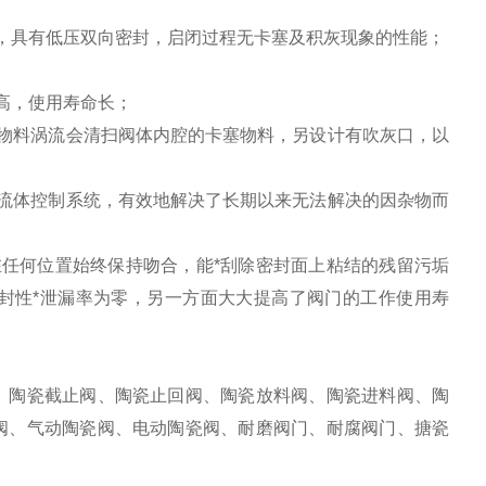
，具有低压双向密封，启闭过程无卡塞及积灰现象的性能；
高，使用寿命长；
物料涡流会清扫阀体内腔的卡塞物料，另设计有吹灰口，以
流体控制系统，有效地解决了长期以来无法解决的因杂物而
任何位置始终保持吻合，能*刮除密封面上粘结的残留污垢
封性*泄漏率为零，另一方面大大提高了阀门的工作使用寿
、陶瓷截止阀、陶瓷止回阀、陶瓷放料阀、陶瓷进料阀、陶
阀、气动陶瓷阀、电动陶瓷阀、耐磨阀门、耐腐阀门、搪瓷