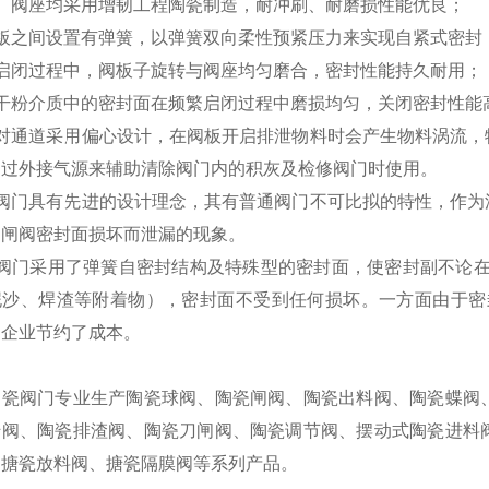
板、阀座均采用增韧工程陶瓷制造，耐冲刷、耐磨损性能优良；
闸板之间设置有弹簧，以弹簧双向柔性预紧压力来实现自紧式密封
门启闭过程中，阀板子旋转与阀座均匀磨合，密封性能持久耐用；
于干粉介质中的密封面在频繁启闭过程中磨损均匀，关闭密封性能
体对通道采用偏心设计，在阀板开启排泄物料时会产生物料涡流，
通过外接气源来辅助清除阀门内的积灰及检修阀门时使用。
该阀门具有先进的设计理念，其有普通阀门不可比拟的特性，作为
的闸阀密封面损坏而泄漏的现象。
该阀门采用了弹簧自密封结构及特殊型的密封面，使密封副不论在
泥沙、焊渣等附着物），密封面不受到任何损坏。一方面由于密
为企业节约了成本。
陶瓷阀门专业生产陶瓷球阀、陶瓷闸阀、陶瓷出料阀、陶瓷蝶阀
转阀、陶瓷排渣阀、陶瓷刀闸阀、陶瓷调节阀、摆动式陶瓷进料
、搪瓷放料阀、搪瓷隔膜阀等系列产品。