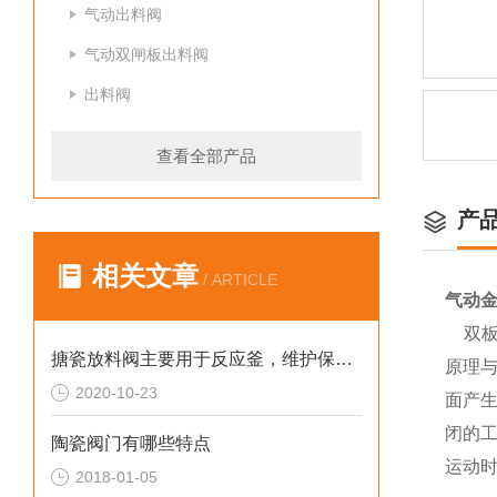
气动出料阀
气动双闸板出料阀
出料阀
查看全部产品
产
相关文章
/ ARTICLE
气动
双板
搪瓷放料阀主要用于反应釜，维护保养方法如下
原理
2020-10-23
面产
闭的
陶瓷阀门有哪些特点
运动
2018-01-05