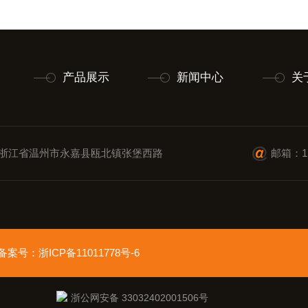
产品展示
新闻中心
关
浙江省温州市永嘉县瓯北镇张堡西路
邮箱：11
ed 备案号：
浙ICP备11011778号-6
浙公网安备 33032402001506号