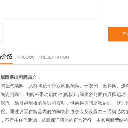
产
品介绍
/ PRODUCT PRESENTATION
金属耐磨出料阀
简介：
陶瓷气动阀，又称陶瓷平行双闸板闸阀、干灰阀、出料阀、进
与陶瓷闸阀*，由阀杆带动启闭件(阀板)与阀座密封面作升降运
生涡流，易引起闸板的侵蚀和震动，也易损坏阀座密封面，修理
工况。通过设置在阀盖内侧的陶瓷轨道条以及设置在三通阀芯内
时，不产生任何泄漏，从而保证阀体的正常运行，本实用新型结