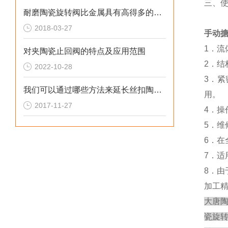
三、
耐磨陶瓷旋转阀比金属具有高得多的结合强度
2018-03-27
手动
1．流
对夹陶瓷止回阀的特点及应用范围
2．结
2022-10-28
3．
我们可以通过哪些方法来延长丝扣陶瓷球阀使用寿命呢？
用。
2017-11-27
4．操
5．
6．
7．
8．
加工
大唐
瓷旋