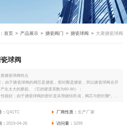
：
首页
>
产品展示
>
搪瓷阀门
>
搪瓷球阀
>
大唐搪瓷球阀
搪瓷球阀
大唐搪瓷球阀特点
磨；由于搪瓷球阀的阀芯是搪瓷，密封圈是搪瓷，所以搪瓷球阀在开
产生太大的磨损。（它的硬度系数为80-90）：
封性能好；由于搪瓷球阀的密封是采用烧结而成，阀芯与密封圈*。所
密封性能是可靠的。
用寿命长：已广泛应用于石油、化工、发电、造纸等各部门，以及人
号：
Q41TC
厂商性质：
生产厂家
生活中。
间：
2019-04-26
访问量：
3299