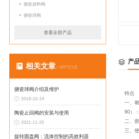
搪瓷放料阀
搪瓷球阀
查看全部产品
产
相关文章
/ ARTICLE
搪瓷球阀介绍及维护
特点
2018-10-19
一、
90）
陶瓷止回阀的安装与使用
二、
2021-11-25
三、
旋转圆盘阀：流体控制的高效利器