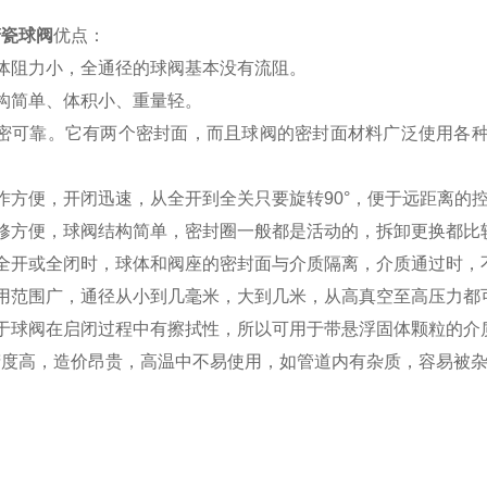
搪瓷球阀
优点：
体阻力小，全通径的球阀基本没有流阻。
构简单、体积小、重量轻。
紧密可靠。它有两个密封面，而且球阀的密封面材料广泛使用各种
作方便，开闭迅速，从全开到全关只要旋转90°，便于远距离的
维修方便，球阀结构简单，密封圈一般都是活动的，拆卸更换都比
在全开或全闭时，球体和阀座的密封面与介质隔离，介质通过时，
适用范围广，通径从小到几毫米，大到几米，从高真空至高压力都
由于球阀在启闭过程中有擦拭性，所以可用于带悬浮固体颗粒的介
精度高，造价昂贵，高温中不易使用，如管道内有杂质，容易被