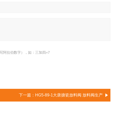
写阿拉伯数字），如：三加四=7
下一篇：
HG5-89-1大唐搪瓷放料阀 放料阀生产