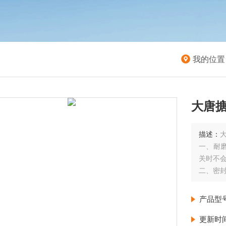
我的位置
大唐
描述：
一、耐
关时不会
二、密
以他的
三、使
产品型
们日常
更新时