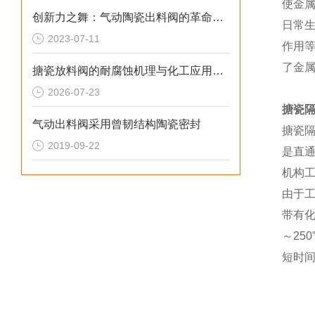
使金
创新力之舞：气动陶瓷出料阀的革命性进展
日常
2023-07-11
作用
了金
搪瓷放料阀的耐腐蚀机理与化工应用实践
2026-07-23
搪瓷
气动出料阀采用曾韧结构陶瓷密封
搪瓷
2019-09-22
是直
机构
由于
带有
～2
短时