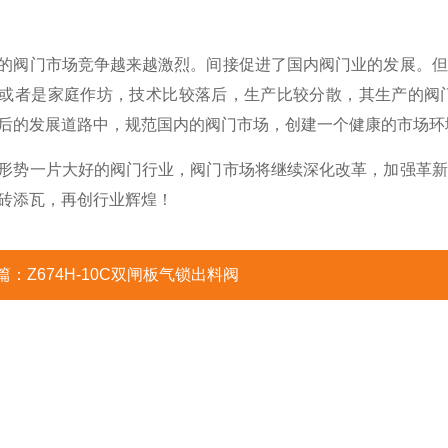
门市场竞争越来越激烈。间接促进了国内阀门业的发展。但
或者是家庭作坊，技术比较落后，生产比较分散，其生产的阀
后的发展道路中，规范国内的阀门市场，创建一个健康的市场环
一片大好的阀门行业，阀门市场将继续深化改革，加强革新
砖添瓦，再创行业辉煌！
篇：
Z674H-10C双闸板气锁出料阀