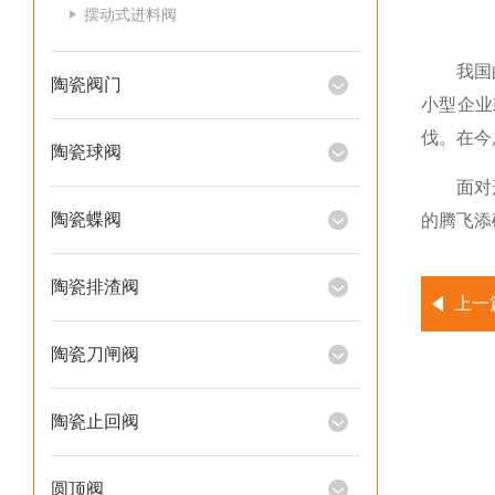
摆动式进料阀
我国的阀
陶瓷阀门
小型企业
伐。在今
陶瓷球阀
面对形势
陶瓷蝶阀
的腾飞添
陶瓷排渣阀
上一
陶瓷刀闸阀
陶瓷止回阀
圆顶阀