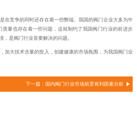
是在竞争的同时还存在着一些弊端。我国的阀门企业大多为中
门质量也存在着一些问题，这就制约了我国阀门行业的前进步
境，是阀门行业首要解决的问题。
，加大技术含量的投入，创建健康的市场氛围，为我国阀门业
下一篇：
国内阀门行业市场前景有利因素分析