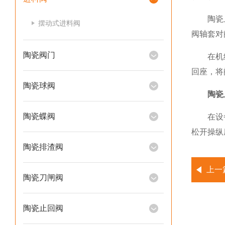
陶瓷止回
摆动式进料阀
阀轴套对
陶瓷阀门
在机组正
回座，将
陶瓷球阀
陶瓷
陶瓷蝶阀
在设备停
松开操纵
陶瓷排渣阀
上一
陶瓷刀闸阀
陶瓷止回阀