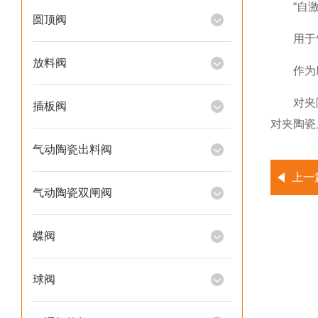
“自激振
圆顶阀
用于气
放料阀
作为应对
对夹陶瓷
插板阀
对夹陶瓷
气动陶瓷出料阀
上一
气动陶瓷双闸阀
蝶阀
球阀