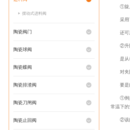
①旋启
摆动式进料阀
采用了圆
陶瓷阀门
还可用
②升降
陶瓷球阀
是从截
陶瓷蝶阀
对夹陶
陶瓷排渣阀
要是阀
①例如，
陶瓷刀闸阀
常温下的空
②该阀门
陶瓷止回阀