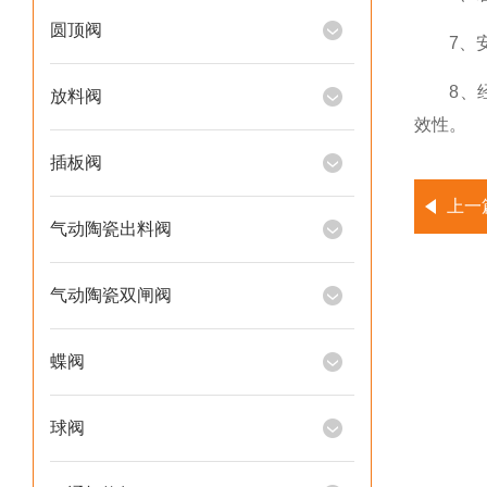
圆顶阀
7、安装
8、经过
放料阀
效性。
插板阀
上一
气动陶瓷出料阀
气动陶瓷双闸阀
蝶阀
球阀