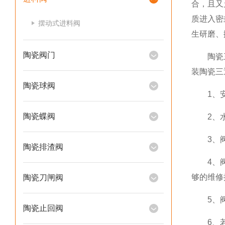
合，且又
质进入密
摆动式进料阀
生研磨、
陶瓷阀门
陶瓷三通
装陶瓷三
陶瓷球阀
1、安装
陶瓷蝶阀
2、水
3、阀
陶瓷排渣阀
4、阀体
够的维修
陶瓷刀闸阀
5、阀
陶瓷止回阀
6、若驱