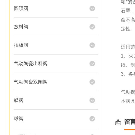
颖*
圆顶阀
石墨
命不
放料阀
定性
插板阀
适用
1、
气动陶瓷出料阀
纸、
3、各
气动陶瓷双闸阀
气动
蝶阀
本阀
球阀
留