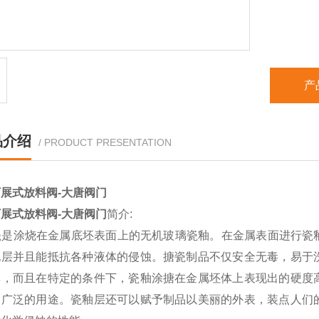
产
品介绍
/ PRODUCT PRESENTATION
展式放料阀-大唐阀门
展式放料阀-大唐阀门
简介:
是涂烧在金属底坯表面上的无机玻璃瓷釉。在金属表面进行瓷
化层并且能抵抗各种液体的侵蚀。搪瓷制品不仅安全无毒，易于
具，而且在特定的条件下，瓷釉涂搪在金属坯体上表现出的硬度
加广泛的用途。瓷釉层还可以赋予制品以美丽的外表，装点人们