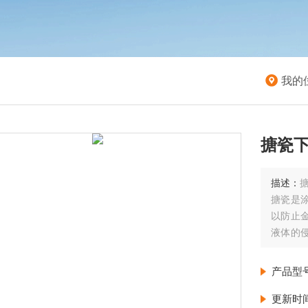
我的
搪瓷下
描述：
搪瓷是
以防止
液体的
生活中
坯体上
产品型
品有了
更新时