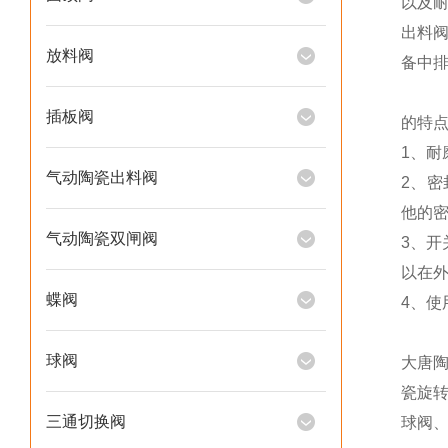
以及
出料阀
放料阀
备中
插板阀
的特
1、
气动陶瓷出料阀
2、
他的
气动陶瓷双闸阀
3、
以在
蝶阀
4、
球阀
大唐
瓷旋
三通切换阀
球阀