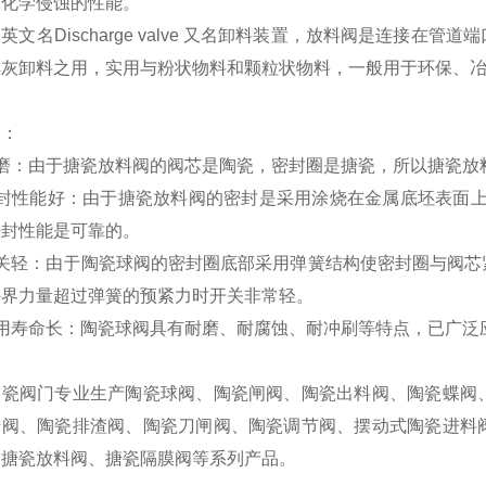
耐化学侵蚀的性能。
英文名Discharge valve 又名卸料装置，放料阀是连接
排灰卸料之用，实用与粉状物料和颗粒状物料，一般用于环保、
点：
耐磨：由于搪瓷放料阀的阀芯是陶瓷，密封圈是搪瓷，所以搪瓷放
密封性能好：由于搪瓷放料阀的密封是采用涂烧在金属底坯表面上
密封性能是可靠的。
开关轻：由于陶瓷球阀的密封圈底部采用弹簧结构使密封圈与阀芯
外界力量超过弹簧的预紧力时开关非常轻。
使用寿命长：陶瓷球阀具有耐磨、耐腐蚀、耐冲刷等特点，已广泛
陶瓷阀门专业生产陶瓷球阀、陶瓷闸阀、陶瓷出料阀、陶瓷蝶阀
转阀、陶瓷排渣阀、陶瓷刀闸阀、陶瓷调节阀、摆动式陶瓷进料
、搪瓷放料阀、搪瓷隔膜阀等系列产品。