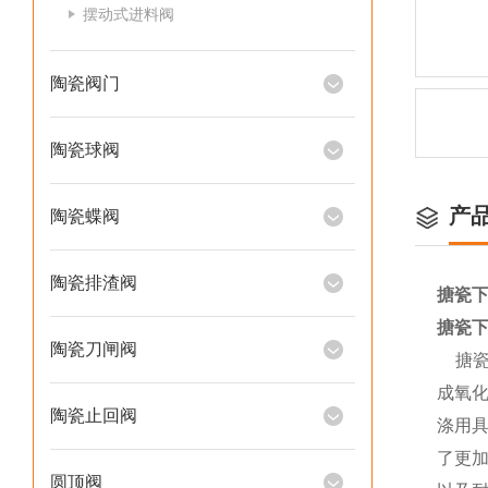
摆动式进料阀
陶瓷阀门
陶瓷球阀
产
陶瓷蝶阀
陶瓷排渣阀
搪瓷下
搪瓷下
陶瓷刀闸阀
搪瓷
成氧
陶瓷止回阀
涤用
了更
圆顶阀