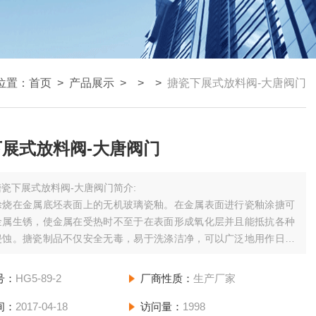
位置：
首页
>
产品展示
> > >
搪瓷下展式放料阀-大唐阀门
展式放料阀-大唐阀门
搪瓷下展式放料阀-大唐阀门简介:
涂烧在金属底坯表面上的无机玻璃瓷釉。在金属表面进行瓷釉涂搪可
金属生锈，使金属在受热时不至于在表面形成氧化层并且能抵抗各种
侵蚀。搪瓷制品不仅安全无毒，易于洗涤洁净，可以广泛地用作日常
使用的饮食器具和洗涤用具，而且在特定的条件下，瓷釉涂搪在金属
表现出的硬度高、耐高温、耐磨以及绝缘作用等优良性能，使搪瓷制
号：
HG5-89-2
厂商性质：
生产厂家
更加广泛的用途。
间：
2017-04-18
访问量：
1998