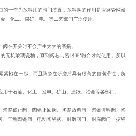
在管道端口的一作为放料用的阀门装置，放料阀的作用是管路管网设
冶金、化工、煤矿、电厂等工艺部门广泛使用。
料阀在开关时不会产生太大的磨损。
的无机玻璃瓷釉，直到阀芯与密封圈*吻合才能使用。所以
紧紧抱在一起，而且陶瓷在研磨后具有很高的自润滑性，所
应用于石油、化工、发电、矿山、造纸、冶金等各部门。
、陶瓷截止阀、陶瓷止回阀、陶瓷放料阀、陶瓷进料阀、陶
阀、气动陶瓷阀、电动陶瓷阀、耐磨阀门、耐腐阀门、搪瓷