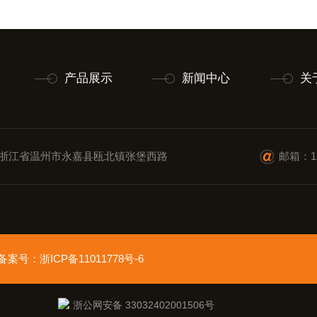
产品展示
新闻中心
关
浙江省温州市永嘉县瓯北镇张堡西路
邮箱：11
ed 备案号：
浙ICP备11011778号-6
浙公网安备 33032402001506号