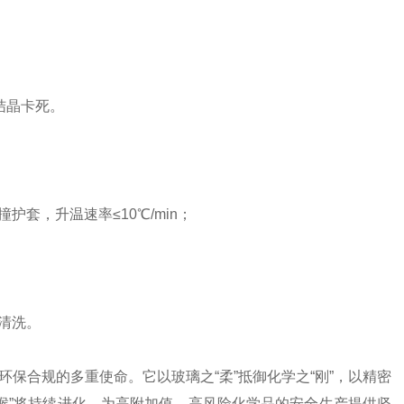
结晶卡死。
套，升温速率≤10℃/min；
清洗。
保合规的多重使命。它以玻璃之“柔”抵御化学之“刚”，以精密
咽喉”将持续进化，为高附加值、高风险化学品的安全生产提供坚