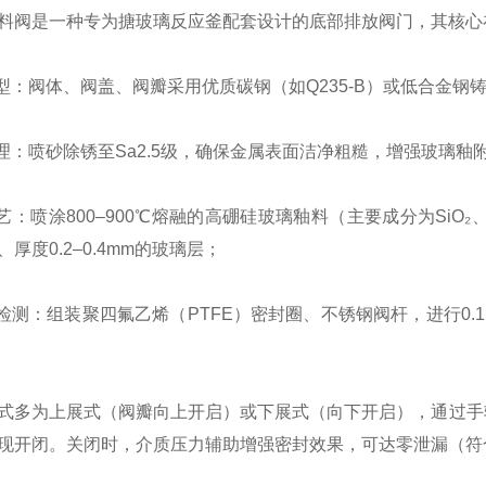
料阀是一种专为搪玻璃反应釜配套设计的底部排放阀门，其核心
成型：阀体、阀盖、阀瓣采用优质碳钢（如Q235-B）或低合金钢
处理：喷砂除锈至Sa2.5级，确保金属表面洁净粗糙，增强玻璃釉
工艺：喷涂800–900℃熔融的高硼硅玻璃釉料（主要成分为SiO₂
厚度0.2–0.4mm的玻璃层；
与检测：组装聚四氟乙烯（PTFE）密封圈、不锈钢阀杆，进行0.
式多为上展式（阀瓣向上开启）或下展式（向下开启），通过手
现开闭。关闭时，介质压力辅助增强密封效果，可达零泄漏（符合IS