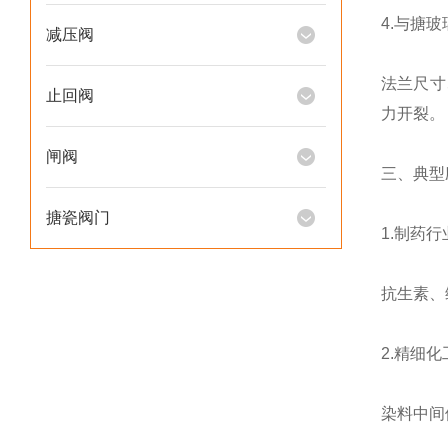
4.与搪
减压阀
法兰尺寸
止回阀
力开裂。
闸阀
三、典型
搪瓷阀门
1.制药行
抗生素、
2.精细化
染料中间