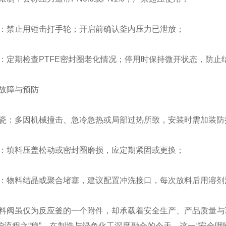
：禁止用锤击打手轮；开启前确认釜内压力已泄放；
：定期检查PTFE密封圈老化情况；停用时保持微开状态，防止
故障与预防
瓷：多因机械撞击、急冷急热或局部过热所致，安装时需加装防撞护
：填料压盖松动或密封圈磨损，应定期紧固或更换；
：物料结晶或聚合堵塞，建议配置冲洗接口，每次放料后用溶剂
料阀虽仅为反应釜的一个附件，却承载着安全生产、产品质量与环
守护流程之“稳”。在制造与绿色化工深度融合的今天，这一“安全