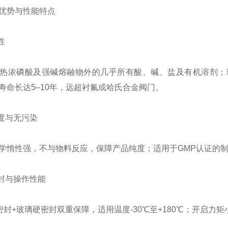
优势与性能特点
性
热浓磷酸及强碱熔融物外的几乎所有酸、碱、盐及有机溶剂；玻璃
寿命长达5–10年，远超衬氟或哈氏合金阀门。
净度与无污染
学惰性强，不与物料反应，保障产品纯度；适用于GMP认证的制药与食
密封与操作性能
软密封+玻璃硬密封双重保障，适用温度-30℃至+180℃；开启