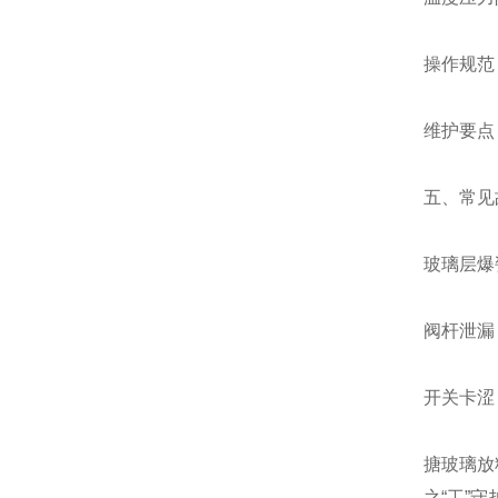
操作规范
维护要点
五、常见
玻璃层爆
阀杆泄漏
开关卡涩
搪玻璃放
之“工”