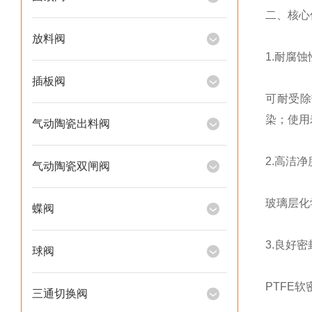
二、核心
放料阀
1.耐腐蚀
插板阀
可耐受除
染；使用
气动陶瓷出料阀
2.高洁
气动陶瓷双闸阀
玻璃层化
蝶阀
3.良好
球阀
PTFE
三通切换阀