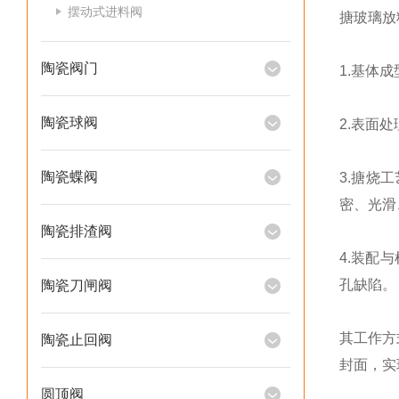
摆动式进料阀
搪玻璃放
陶瓷阀门
1.基体
陶瓷球阀
2.表面
陶瓷蝶阀
3.搪烧
密、光滑、
陶瓷排渣阀
4.装配
孔缺陷。
陶瓷刀闸阀
其工作方
陶瓷止回阀
封面，实
圆顶阀