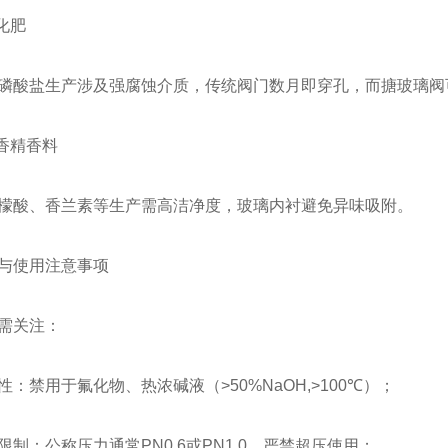
化肥
磷酸盐生产涉及强腐蚀介质，传统阀门数月即穿孔，而搪玻璃阀
与香精香料
檬酸、香兰素等生产需高洁净度，玻璃内衬避免异味吸附。
与使用注意事项
需关注：
性：禁用于氟化物、热浓碱液（>50%NaOH,>100℃）；
限制：公称压力通常PN0.6或PN1.0，严禁超压使用；