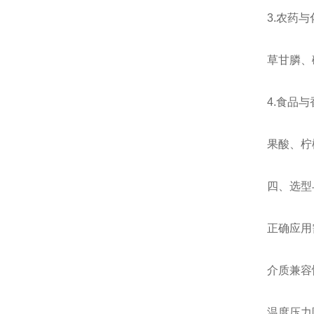
3.农药与
草甘膦、
4.食品
果酸、柠
四、选型
正确应用
介质兼容
温度压力