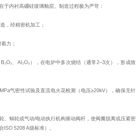
在于内衬高硼硅玻璃釉层。制造过程极为严苛：
铸造，经精密机加工；
附着力；
、B₂O₃、Al₂O₃），在电炉中多次烧结（通常2–3次），形成致
1MPa气密性试验及直流电火花检测（电压≥20kV），确保无针
轮、蜗轮或气动/电动执行机构驱动阀杆，使阀瓣脱离或压紧密
O 5208 A级标准）。