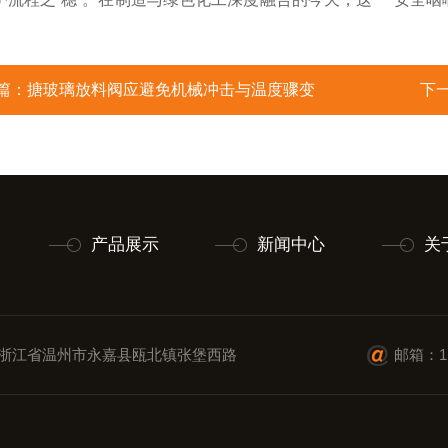
。
篇：
搪玻璃放料阀应避免机械冲击与温度骤变
下
产品展示
新闻中心
关
浙江省温州市永嘉县瓯北镇张堡西路
邮箱：11