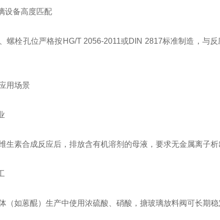
玻璃设备高度匹配
、螺栓孔位严格按HG/T 2056-2011或DIN 2817标准
应用场景
业
维生素合成反应后，排放含有机溶剂的母液，要求无金属离子析
工
体（如蒽醌）生产中使用浓硫酸、硝酸，搪玻璃放料阀可长期稳