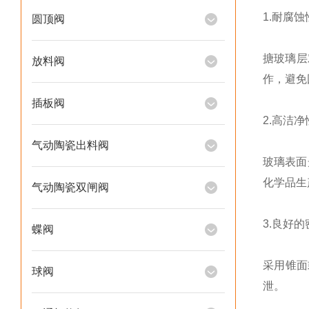
1.耐腐蚀
圆顶阀
搪玻璃层
放料阀
作，避免
插板阀
2.高洁
气动陶瓷出料阀
玻璃表面
化学品生
气动陶瓷双闸阀
3.良好
蝶阀
采用锥面
球阀
泄。