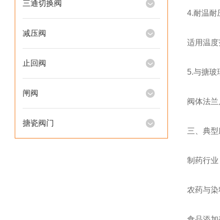
三通切换阀
4.耐温
减压阀
适用温度范
止回阀
5.与搪
闸阀
阀体法兰
搪瓷阀门
三、典型
制药行业
农药与染
食品添加