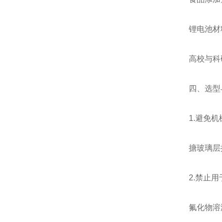
锂电池材
高校与科
四、选型
1.避免
搪玻璃层
2.禁止
氟化物溶